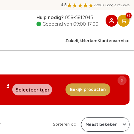
4.8
2200+ Google reviews
0
Hulp nodig?
058-5812045
Geopend van 09:00-17:00
Zakelijk
Merken
Klantenservice
3
Bekijk producten
n
Sorteren op