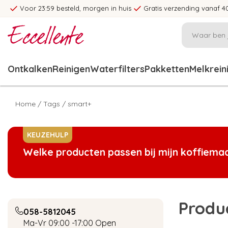
Voor 23:59 besteld, morgen in huis
Gratis verzending vanaf 4
Ontkalken
Reinigen
Waterfilters
Pakketten
Melkrein
Home
/
Tags
/
smart+
KEUZEHULP
Welke producten passen bij mijn koffiema
Produ
058-5812045
Ma-Vr 09:00 -17:00
Open