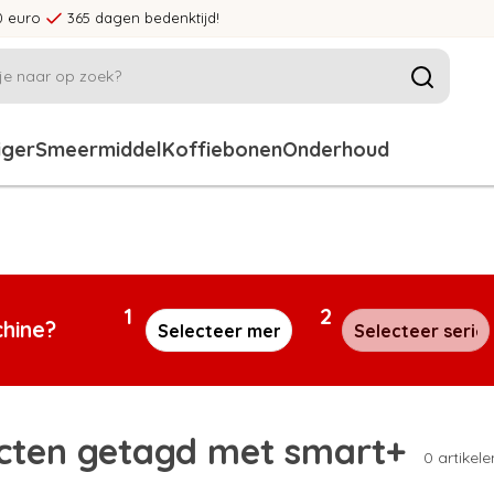
0 euro
365 dagen bedenktijd!
iger
Smeermiddel
Koffiebonen
Onderhoud
1
2
chine?
cten getagd met smart+
0 artikele