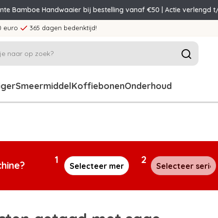
ente Bamboe Handwaaier bij bestelling vanaf €50 | Actie verlengd t
0 euro
365 dagen bedenktijd!
iger
Smeermiddel
Koffiebonen
Onderhoud
1
2
chine?