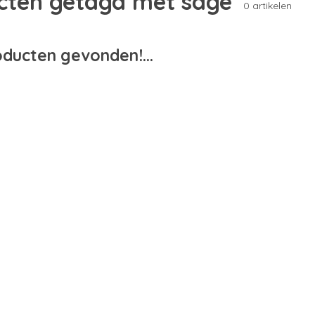
cten getagd met sage
0 artikelen
ducten gevonden!...