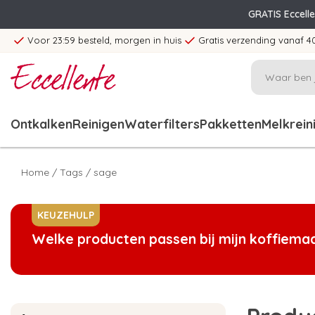
GRATIS Eccell
Voor 23:59 besteld, morgen in huis
Gratis verzending vanaf 4
Ontkalken
Reinigen
Waterfilters
Pakketten
Melkrein
Home
/
Tags
/
sage
KEUZEHULP
Welke producten passen bij mijn koffiema