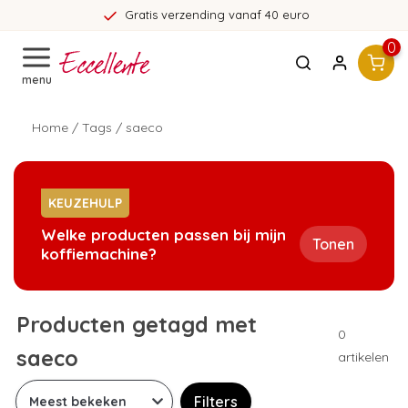
Gratis verzending vanaf 40 euro
0
menu
Home
/
Tags
/
saeco
KEUZEHULP
Welke producten passen bij mijn
Tonen
koffiemachine?
Producten getagd met
0
saeco
artikelen
Filters