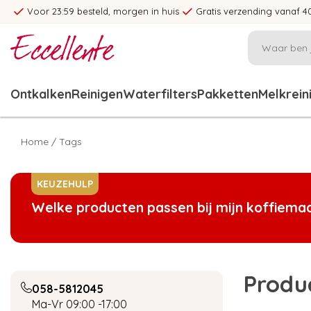
Voor 23:59 besteld, morgen in huis
Gratis verzending vanaf 4
Ontkalken
Reinigen
Waterfilters
Pakketten
Melkrein
Home
/
Tags
KEUZEHULP
Welke producten passen bij mijn koffiema
Produ
058-5812045
Ma-Vr 09:00 -17:00