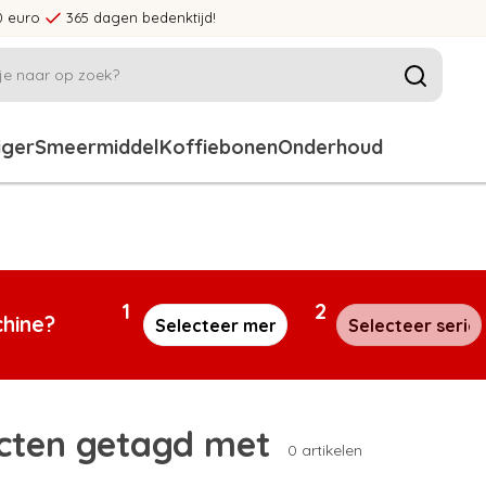
0 euro
365 dagen bedenktijd!
iger
Smeermiddel
Koffiebonen
Onderhoud
1
2
chine?
cten getagd met
0 artikelen