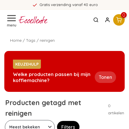
Gratis verzending vanaf 40 euro
0
menu
Home
/
Tags
/
reinigen
KEUZEHULP
Welke producten passen bij mijn
Tonen
koffiemachine?
Producten getagd met
0
reinigen
artikelen
Filters