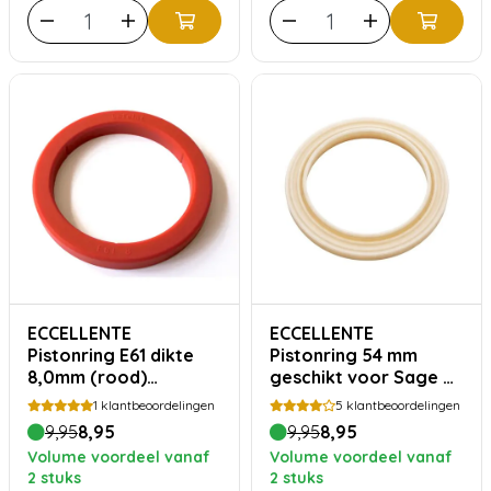
ECCELLENTE
ECCELLENTE
Pistonring E61 dikte
Pistonring 54 mm
8,0mm (rood)
geschikt voor Sage &
geschikt voor oa Kees
Breville
1
klantbeoordelingen
5
klantbeoordelingen
9,95
8,95
9,95
8,95
Volume voordeel vanaf
Volume voordeel vanaf
2 stuks
2 stuks