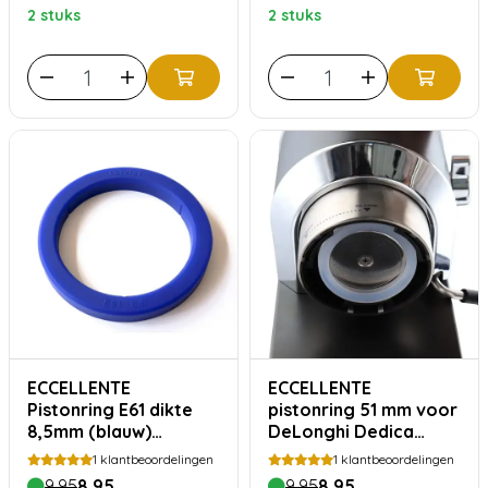
2 stuks
2 stuks
ECCELLENTE
ECCELLENTE
Pistonring E61 dikte
pistonring 51 mm voor
8,5mm (blauw)
DeLonghi Dedica
geschikt voor oa
(EC680 & EC685)
1
klantbeoordelingen
1
klantbeoordelingen
Faema Rocket Kees
9,95
8,95
9,95
8,95