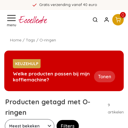
Gratis verzending vanaf 40 euro
0
menu
Home
/
Tags
/
O-ringen
KEUZEHULP
Welke producten passen bij mijn
Tonen
koffiemachine?
Producten getagd met O-
9
ringen
artikelen
Filters