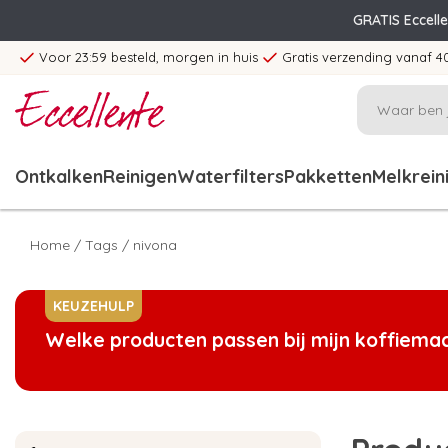
GRATIS Eccell
Voor 23:59 besteld, morgen in huis
Gratis verzending vanaf 4
Ontkalken
Reinigen
Waterfilters
Pakketten
Melkrein
Home
/
Tags
/
nivona
KEUZEHULP
Welke producten passen bij mijn koffiema