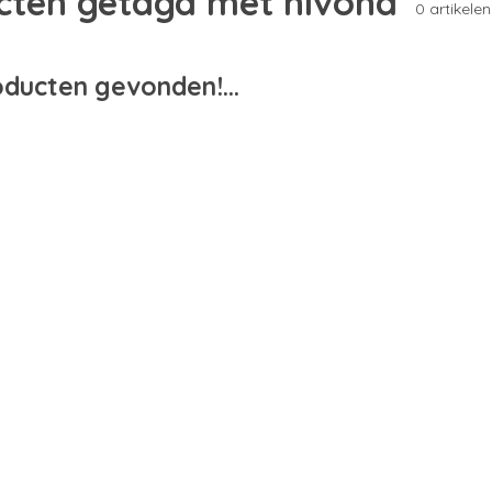
cten getagd met nivona
0 artikelen
ducten gevonden!...