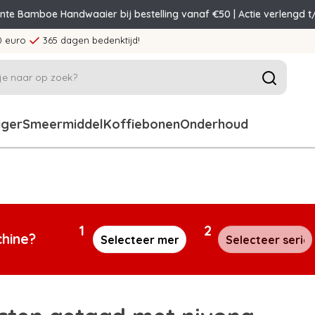
ente Bamboe Handwaaier bij bestelling vanaf €50 | Actie verlengd t
0 euro
365 dagen bedenktijd!
iger
Smeermiddel
Koffiebonen
Onderhoud
1
2
chine?