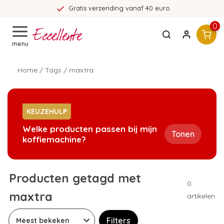
Gratis verzending vanaf 40 euro
0
menu
Home
/
Tags
/
maxtra
KEUZEHULP
Welke producten passen bij mijn
Tonen
koffiemachine?
Producten getagd met
0
maxtra
artikelen
Filters