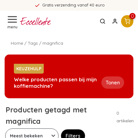
Gratis verzending vanaf 40 euro
0
menu
Home
/
Tags
/
magnifica
KEUZEHULP
Welke producten passen bij mijn
Tonen
koffiemachine?
Producten getagd met
0
magnifica
artikelen
Filters