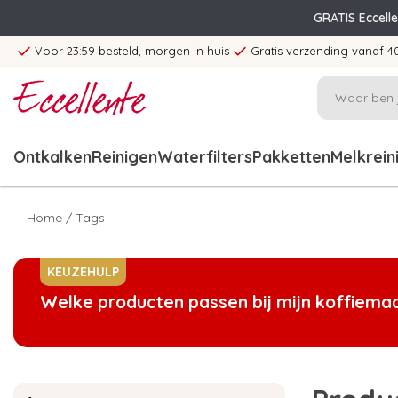
GRATIS Eccell
Voor 23:59 besteld, morgen in huis
Gratis verzending vanaf 4
Ontkalken
Reinigen
Waterfilters
Pakketten
Melkrein
Home
/
Tags
KEUZEHULP
Welke producten passen bij mijn koffiema