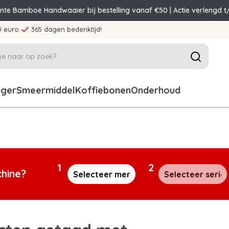
ente Bamboe Handwaaier bij bestelling vanaf €50 | Actie verlengd t
0 euro
365 dagen bedenktijd!
iger
Smeermiddel
Koffiebonen
Onderhoud
1
2
chine?