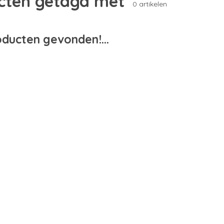
cten getagd met
0 artikelen
ducten gevonden!...