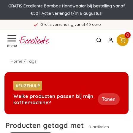
GRATIS Eccellente Bamboe Handwaaier bij bestelling vanaf
€50 | Actie verlengd t/m 6 augustus!
Gratis verzending vanaf 40 euro
0
menu
Home
/
Tags
KEUZEHULP
Welke producten passen bij mijn
Tonen
koffiemachine?
Producten getagd met
0 artikelen