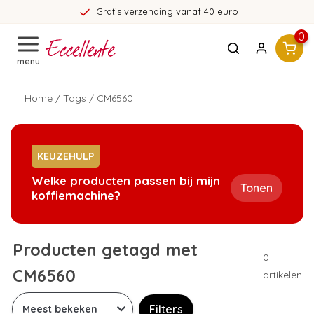
Gratis verzending vanaf 40 euro
0
menu
Home
/
Tags
/
CM6560
KEUZEHULP
Welke producten passen bij mijn
Tonen
koffiemachine?
Producten getagd met
0
CM6560
artikelen
Filters