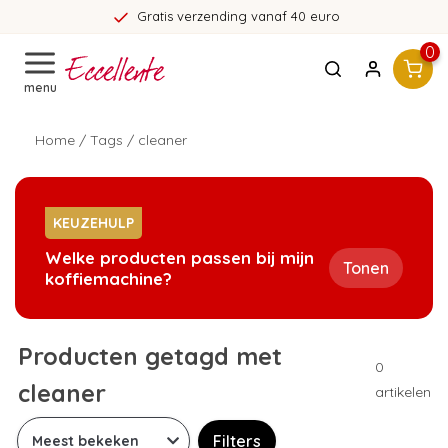
Gratis verzending vanaf 40 euro
0
menu
Home
/
Tags
/
cleaner
KEUZEHULP
Welke producten passen bij mijn
Tonen
koffiemachine?
Producten getagd met
0
cleaner
artikelen
Filters