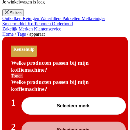
Je winkelwagen is leeg
Sluiten
Ontkalken
Reinigen
Waterfilters
Pakketten
Melkreiniger
Smeermiddel
Koffiebonen
Onderhoud
Zakelijk
Merken
Klantenservice
Home
/
Tags
/
apparaat
Keuzehulp
Welke producten passen bij mijn
koffiemachine?
Tonen
Welke producten passen bij mijn
koffiemachine?
1
2