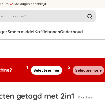
0 euro
365 dagen bedenktijd!
iger
Smeermiddel
Koffiebonen
Onderhoud
1
2
chine?
cten getagd met 2in1
0 artikelen