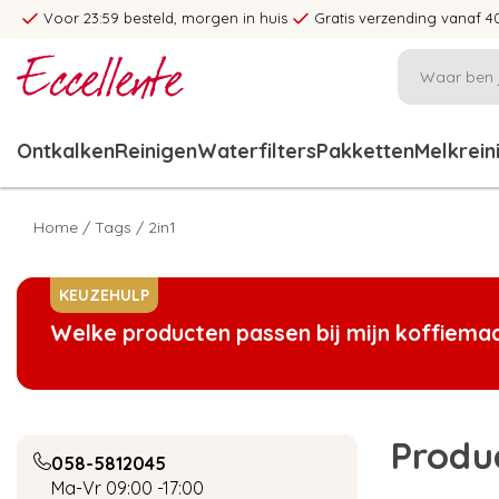
Voor 23:59 besteld, morgen in huis
Gratis verzending vanaf 4
Ontkalken
Reinigen
Waterfilters
Pakketten
Melkrein
Home
/
Tags
/
2in1
KEUZEHULP
Welke producten passen bij mijn koffiema
Produ
058-5812045
Ma-Vr 09:00 -17:00