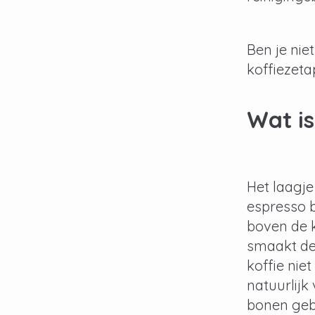
Ben je nie
koffiezeta
Wat is
Het laagje
espresso be
boven de ko
smaakt de 
koffie nie
natuurlijk
bonen geb