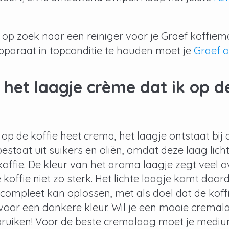
t op zoek naar een reiniger voor je Graef koffi
pparaat in topconditie te houden moet je
Graef o
 het laagje crème dat ik op d
 op de koffie heet crema, het laagje ontstaat bi
staat uit suikers en oliën, omdat deze laag lichte
ffie. De kleur van het aroma laagje zegt veel over 
koffie niet zo sterk. Het lichte laagje komt door
t compleet kan oplossen, met als doel dat de koff
 voor een donkere kleur. Wil je een mooie crem
ruiken! Voor de beste cremalaag moet je medium