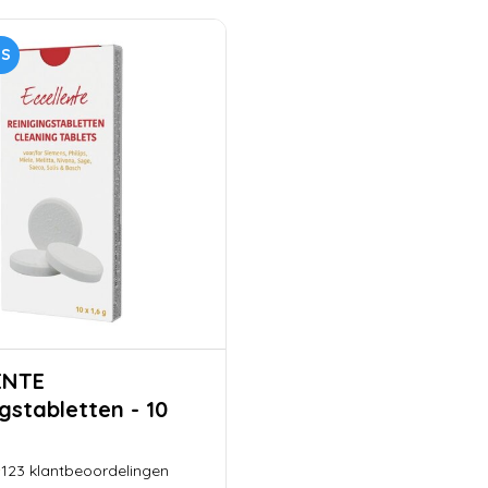
US
ENTE
gstabletten - 10
123
klantbeoordelingen