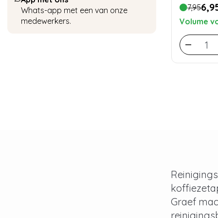
6,9
7,95
Whats-app met een van onze
medewerkers.
Volume vo
Reinigings
koffiezeta
Graef mach
reinigings