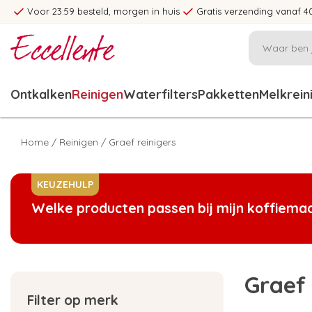
Voor 23:59 besteld, morgen in huis
Gratis verzending vanaf 4
Ontkalken
Reinigen
Waterfilters
Pakketten
Melkrein
Home
/
Reinigen
/
Graef reinigers
KEUZEHULP
Welke producten passen bij mijn koffiema
Graef 
Filter op merk