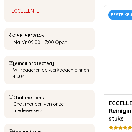
ECCELLENTE
BESTE KE
058-5812045
Ma-Vr 09:00 -17:00
Open
[email protected]
Wij reageren op werkdagen binnen
4 uur!
Chat met ons
ECCELL
Chat met een van onze
Reinigin
medewerkers
stuks
App met ons