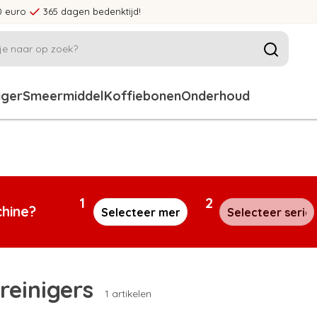
0 euro
365 dagen bedenktijd!
iger
Smeermiddel
Koffiebonen
Onderhoud
1
2
chine?
reinigers
1 artikelen