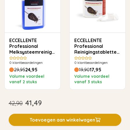
ECCELLENTE
ECCELLENTE
Professional
Professional
Melksysteemreiniger
Reinigingstabletten
- 1000ml
100x 2gram
0
klantbeoordelingen
0
klantbeoordelingen
29,95
24,95
19,90
17,95
Volume voordeel
Volume voordeel
vanaf 2 stuks
vanaf 3 stuks
41,49
42,90
Toevoegen aan winkelwagen