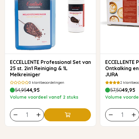
ECCELLENTE Professional Set van
ECCELLENTE Pro
25 st. 2in1 Reiniging & 1L
Ontkalking en
Melkreiniger
JURA
0
klantbeoordelingen
2
klantbeoo
54,95
44,95
57,50
49,95
Volume voordeel vanaf 2 stuks
Volume voordee