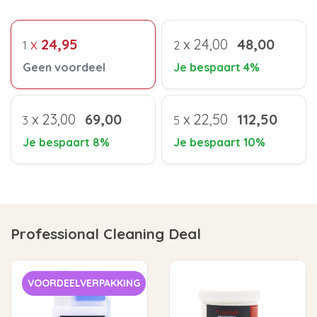
x
24,95
x
24,00
48,00
1
2
Geen voordeel
Je bespaart 4%
x
23,00
69,00
x
22,50
112,50
3
5
Je bespaart 8%
Je bespaart 10%
Professional Cleaning Deal
VOORDEELVERPAKKING