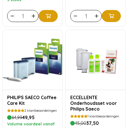
PHILIPS SAECO Coffee
ECCELLENTE
Care Kit
Onderhoudsset voor
Philips Saeco
2
klantbeoordelingen
1
klantbeoordelingen
64,99
49,95
45,00
37,50
Volume voordeel vanaf