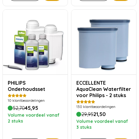
PHILIPS
ECCELLENTE
Onderhoudsset
AquaClean Waterfilter
voor Philips - 2 stuks
10
klantbeoordelingen
130
klantbeoordelingen
52,70
45,95
29,95
21,50
Volume voordeel vanaf
2 stuks
Volume voordeel vanaf
3 stuks