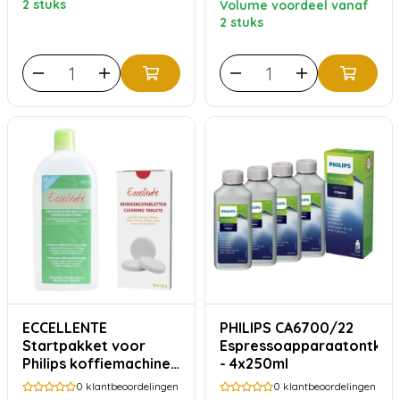
2 stuks
Volume voordeel vanaf
2 stuks
ECCELLENTE
PHILIPS CA6700/22
Startpakket voor
Espressoapparaatontkal
Philips koffiemachine
- 4x250ml
– ontkalker 500ml
0
klantbeoordelingen
0
klantbeoordelingen
(5x) + 10