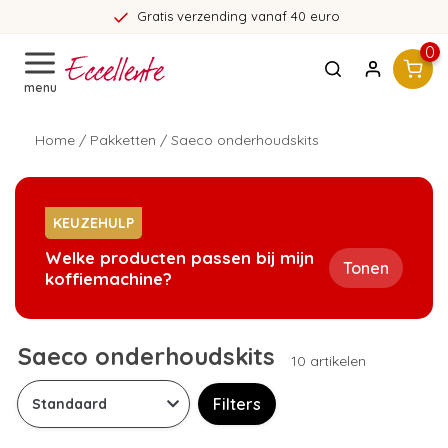
Gratis verzending vanaf 40 euro
0
menu
Home
/
Pakketten
/
Saeco onderhoudskits
KEUZEHULP
Welke producten passen bij mijn
Tonen
koffiemachine?
Saeco onderhoudskits
10 artikelen
Filters