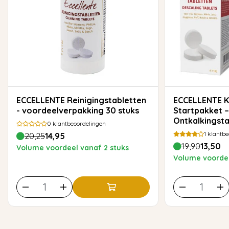
ECCELLENTE Reinigingstabletten
ECCELLENTE Koffiemachine
- voordeelverpakking 30 stuks
Startpakket 
Ontkalkingsta
0
klantbeoordelingen
Reinigingstab
1
klantbe
20,25
14,95
19,90
13,50
Volume voordeel vanaf 2 stuks
Volume voordee