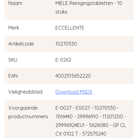
Naam
MIELE Reinigingstabletten - 10
stuks
Merk
ECCELLENTE
Artikelcode
10270530
SKU
E-0262
EAN
4002515652220
Veiligheidsblad
Download MSDS
Voorgaande
E-0027 - E0027 - 10270530 -
productnummers
7616440 - 29996910 - 11201200 -
29996924EU1 - 5626080 - GP CL
CX 0102 T - 372575240