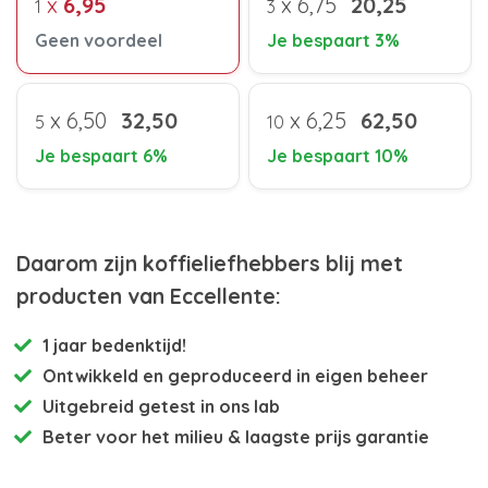
x
6,95
x
6,75
20,25
1
3
Geen voordeel
Je bespaart 3%
x
6,50
32,50
x
6,25
62,50
5
10
Je bespaart 6%
Je bespaart 10%
Daarom zijn koffieliefhebbers blij met
producten van Eccellente:
1 jaar bedenktijd!
Ontwikkeld en
geproduceerd in eigen beheer
Uitgebreid getest
in ons lab
Beter voor het milieu
& laagste prijs garantie