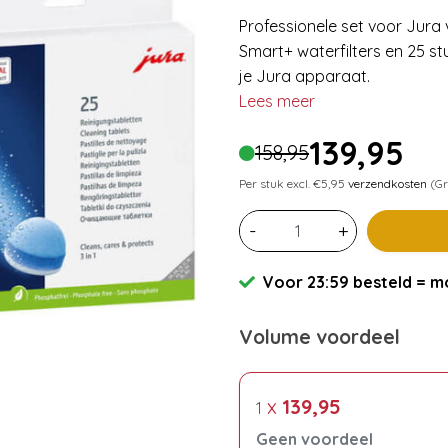
Professionele set voor Jura
Smart+ waterfilters en 25 st
je Jura apparaat.
Lees meer
139,95
158,95
Per stuk excl. €5,95
verzendkosten
(Gr
-
+
Voor 23:59 besteld = mo
Volume voordeel
x
139,95
1
Geen voordeel