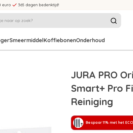
0 euro
365 dagen bedenktijd!
iger
Smeermiddel
Koffiebonen
Onderhoud
JURA PRO Ori
Smart+ Pro Fil
Reiniging
Bespaar 11% met het ECCE