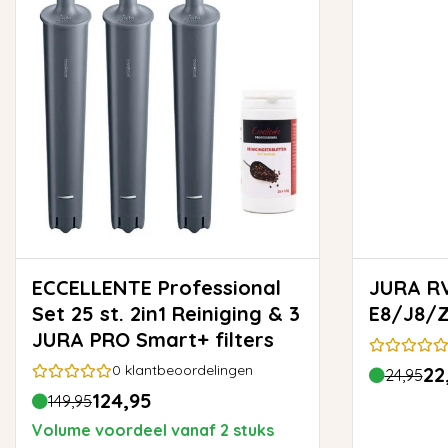
ECCELLENTE Professional
JURA RVS Melkslang HP3 -
Set 25 st. 2in1 Reiniging & 3
E8/J8/
JURA PRO Smart+ filters
0
klantbeoordelingen
22
24,95
124,95
149,95
Volume voordeel vanaf 2 stuks