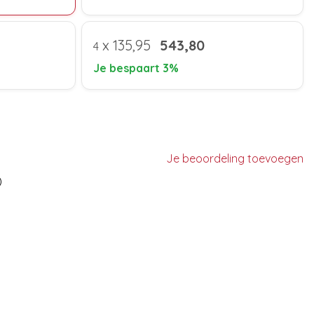
x
135,95
543,80
4
Je bespaart 3%
Je beoordeling toevoegen
)