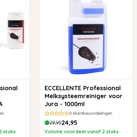
sional
ECCELLENTE Professional
Melksysteemreiniger voor
A
Jura - 1000ml
en
0
klantbeoordelingen
24,95
29,95
2 stuks
Volume voordeel vanaf 2 stuks