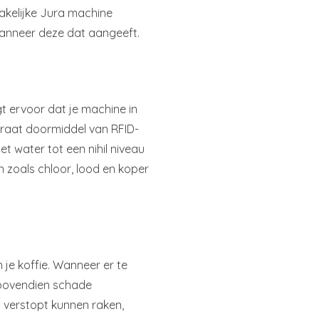
akelijke Jura machine
 wanneer deze dat aangeeft.
gt ervoor dat je machine in
paraat doormiddel van RFID-
et water tot een nihil niveau
 zoals chloor, lood en koper
je koffie. Wanneer er te
 bovendien schade
 verstopt kunnen raken,