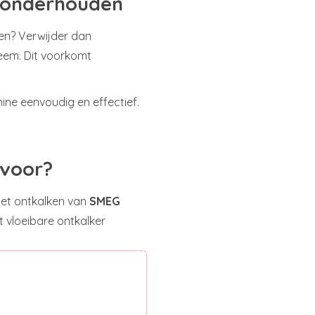
n onderhouden
len? Verwijder dan
teem. Dit voorkomt
hine eenvoudig en effectief.
 voor?
het ontkalken van
SMEG
 vloeibare ontkalker