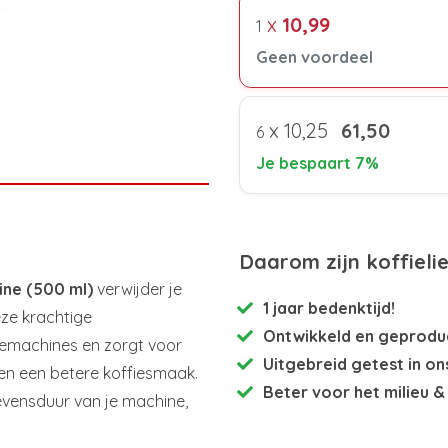
x
10,99
1
Geen voordeel
x
10,25
61,50
6
Je bespaart 7%
Daarom zijn koffieli
ine (500 ml)
verwijder je
1 jaar bedenktijd!
eze krachtige
Ontwikkeld en
geproduc
iemachines en zorgt voor
Uitgebreid getest
in on
en een betere koffiesmaak.
Beter voor het milieu
& 
evensduur van je machine,