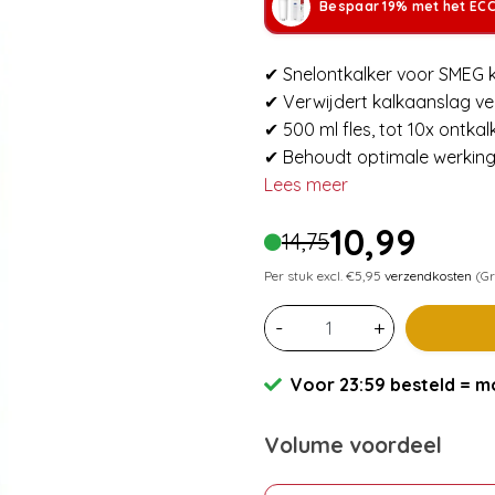
Bespaar 19% met het ECC
✔ Snelontkalker voor SMEG 
✔ Verwijdert kalkaanslag veil
✔ 500 ml fles, tot 10x ontkal
✔ Behoudt optimale werking
Lees meer
10,99
14,75
Per stuk excl. €5,95
verzendkosten
(Gr
-
+
Voor 23:59 besteld = mo
Volume voordeel