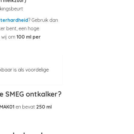
n melkzuur)
lkingsbeurt
terhardheid
? Gebruik dan
ker bent, een hoge
n wij om
100 ml per
baar is als voordelige
le SMEG ontkalker?
CMAK01
en bevat
250 ml