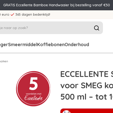
GRATIS Eccellente Bamboe Handwaaier bij bestelling vanaf €50
0 euro
365 dagen bedenktijd!
iger
Smeermiddel
Koffiebonen
Onderhoud
kalken
ECCELLENTE S
voor SMEG ko
500 ml – tot 