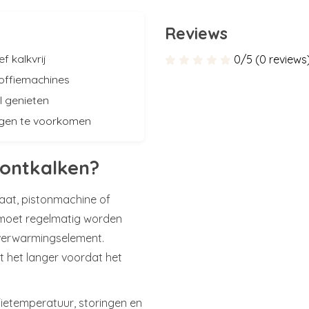
Reviews
f kalkvrij
0/5 (0 reviews
koffiemachines
l genieten
ngen te voorkomen
ontkalken?
raat, pistonmachine of
 moet regelmatig worden
t verwarmingselement.
 het langer voordat het
ffietemperatuur, storingen en