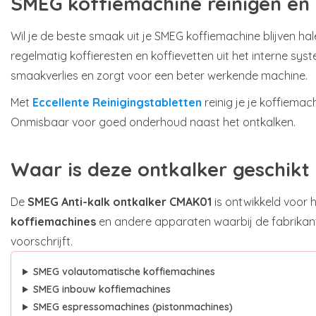
SMEG koffiemachine reinigen e
Wil je de beste smaak uit je SMEG koffiemachine blijven ha
regelmatig koffieresten en koffievetten uit het interne sys
smaakverlies en zorgt voor een beter werkende machine.
Met
Eccellente Reinigingstabletten
reinig je je koffiemac
Onmisbaar voor goed onderhoud naast het ontkalken.
Waar is deze ontkalker geschikt
De
SMEG Anti-kalk ontkalker CMAK01
is ontwikkeld voor 
koffiemachines
en andere apparaten waarbij de fabrikant
voorschrijft.
SMEG volautomatische koffiemachines
SMEG inbouw koffiemachines
SMEG espressomachines (pistonmachines)