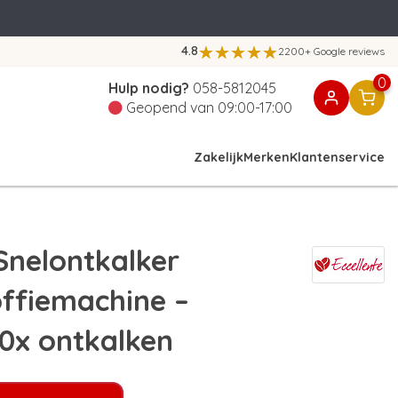
4.8
2200+ Google reviews
0
Hulp nodig?
058-5812045
Geopend van 09:00-17:00
Zakelijk
Merken
Klantenservice
nelontkalker
ffiemachine –
10x ontkalken