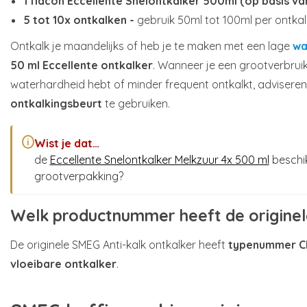
1 flacon Eccellente Snelontkalker 500ml (op basis va
5 tot 10x ontkalken -
gebruik 50ml tot 100ml per ontka
Ontkalk je maandelijks of heb je te maken met een lage
wa
50 ml Eccellente ontkalker
. Wanneer je een grootverbrui
waterhardheid hebt of minder frequent ontkalkt, advisere
ontkalkingsbeurt
te gebruiken.
Wist je dat…
i
de
Eccellente Snelontkalker Melkzuur 4x 500 ml
beschik
grootverpakking?
Welk productnummer heeft de origine
De originele SMEG Anti-kalk ontkalker heeft
typenummer 
vloeibare ontkalker
.