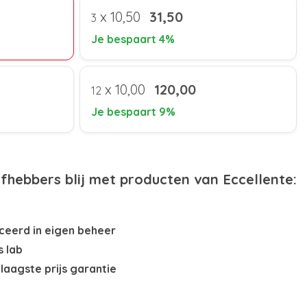
x
10,50
31,50
3
Je bespaart 4%
x
10,00
120,00
12
Je bespaart 9%
efhebbers blij met producten van Eccellente:
eerd in eigen beheer
s lab
laagste prijs garantie