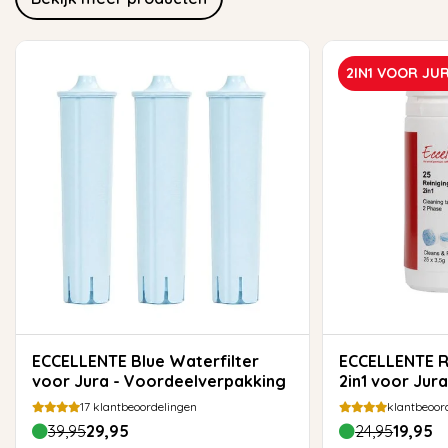
2IN1 VOOR JU
ECCELLENTE Blue Waterfilter
ECCELLENTE Reinigingstabletten
voor Jura - Voordeelverpakking
2in1 voor Jura
17
klantbeoordelingen
klantbeoor
39,95
29,95
24,95
19,95