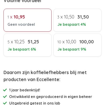
Volume voordeel
x
10,95
x
10,50
31,50
1
3
Geen voordeel
Je bespaart 4%
x
10,25
51,25
x
10,00
100,00
5
10
Je bespaart 6%
Je bespaart 9%
Daarom zijn koffieliefhebbers blij met
producten van Eccellente:
1 jaar bedenktijd!
Ontwikkeld en
geproduceerd in eigen beheer
Uitgebreid getest
in ons lab