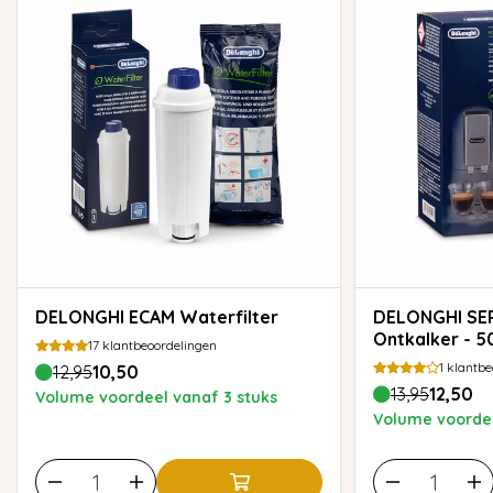
DELONGHI ECAM Waterfilter
DELONGHI SER3018 EcoDecalk
Ontkalker - 
17
klantbeoordelingen
1
klantbe
12,95
10,50
13,95
12,50
Volume voordeel vanaf 3 stuks
Volume voordee