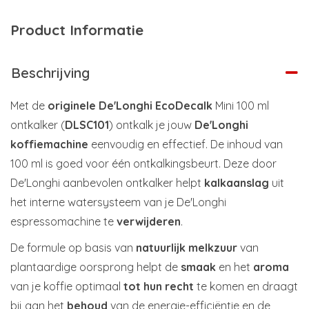
Product Informatie
Beschrijving
Met de
originele De'Longhi EcoDecalk
Mini 100 ml
ontkalker (
DLSC101
) ontkalk je jouw
De'Longhi
koffiemachine
eenvoudig en effectief. De inhoud van
100 ml is goed voor één ontkalkingsbeurt. Deze door
De'Longhi aanbevolen ontkalker helpt
kalkaanslag
uit
het interne watersysteem van je De'Longhi
espressomachine te
verwijderen
.
De formule op basis van
natuurlijk melkzuur
van
plantaardige oorsprong helpt de
smaak
en het
aroma
van je koffie optimaal
tot hun recht
te komen en draagt
bij aan het
behoud
van de energie-efficiëntie en de