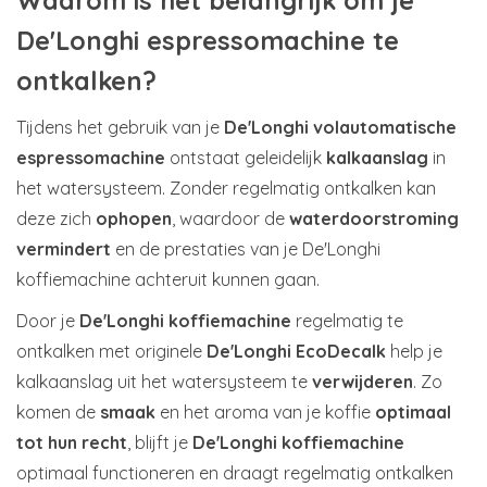
Waarom is het belangrijk om je
De'Longhi espressomachine te
ontkalken?
Tijdens het gebruik van je
De'Longhi volautomatische
espressomachine
ontstaat geleidelijk
kalkaanslag
in
het watersysteem. Zonder regelmatig ontkalken kan
deze zich
ophopen
, waardoor de
waterdoorstroming
vermindert
en de prestaties van je De'Longhi
koffiemachine achteruit kunnen gaan.
Door je
De'Longhi koffiemachine
regelmatig te
ontkalken met originele
De'Longhi EcoDecalk
help je
kalkaanslag uit het watersysteem te
verwijderen
. Zo
komen de
smaak
en het aroma van je koffie
optimaal
tot hun recht
, blijft je
De'Longhi koffiemachine
optimaal functioneren en draagt regelmatig ontkalken