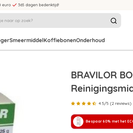
0 euro
365 dagen bedenktijd!
iger
Smeermiddel
Koffiebonen
Onderhoud
BRAVILOR BO
Reinigingsmi
4.5/5 (2 reviews)
Bespaar 60% met het ECC