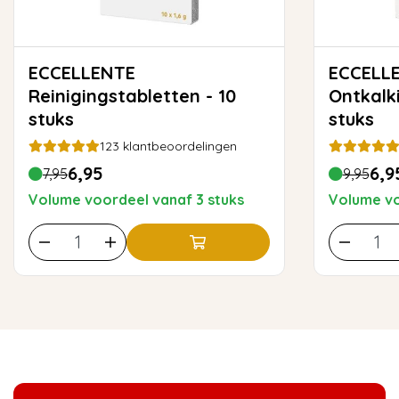
ECCELLENTE
ECCELLENTE Koff
Reinigingstabletten - 10
Ontkalk
stuks
stuks
123
klantbeoordelingen
6,95
6,9
7,95
9,95
Volume voordeel vanaf 3 stuks
Volume vo