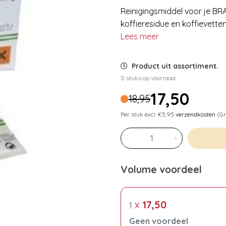
Reinigingsmiddel voor je B
koffieresidue en koffievetten
Lees meer
Product uit assortiment.
0 stuks op voorraad
17,50
18,95
Per stuk excl. €5,95
verzendkosten
(Gr
-
+
Volume voordeel
x
17,50
1
Geen voordeel