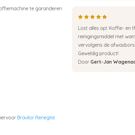
 koffiemachine te garanderen
Lost alles op!. Koffie- e
reinigingsmiddel met warm
vervolgens de afwasborste
Geweldig product!
Door
Gert-Jan Wagena
hiervoor
Bravilor Renegite