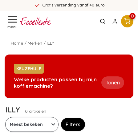
Gratis verzending vanaf 40 euro
0
menu
Home
/
Merken
/
ILLY
KEUZEHULP
Welke producten passen bij mijn
Tonen
koffiemachine?
ILLY
0 artikelen
Filters