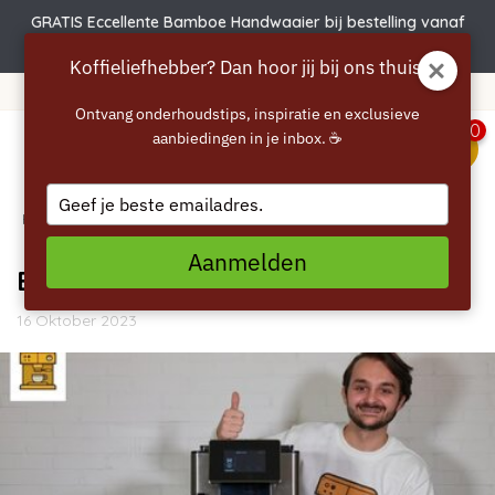
GRATIS Eccellente Bamboe Handwaaier bij bestelling vanaf
€50 | Actie verlengd t/m 6 augustus!
Koffieliefhebber? Dan hoor jij bij ons thuis.
365 dagen bedenktijd!
Ontvang onderhoudstips, inspiratie en exclusieve
0
aanbiedingen in je inbox. ☕
menu
Type
Home
your
/
Blogs
/
Algemeen
/ Beste koffiezetapparaat bonen
email
Aanmelden
Beste koffiezetapparaat bonen
16 Oktober 2023