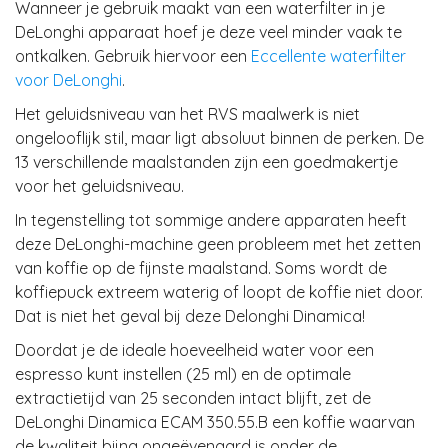
Wanneer je gebruik maakt van een waterfilter in je
DeLonghi apparaat hoef je deze veel minder vaak te
ontkalken. Gebruik hiervoor een
Eccellente waterfilter
voor DeLonghi
.
Het geluidsniveau van het RVS maalwerk is niet
ongelooflijk stil, maar ligt absoluut binnen de perken. De
13 verschillende maalstanden zijn een goedmakertje
voor het geluidsniveau.
In tegenstelling tot sommige andere apparaten heeft
deze DeLonghi-machine geen probleem met het zetten
van koffie op de fijnste maalstand. Soms wordt de
koffiepuck extreem waterig of loopt de koffie niet door.
Dat is niet het geval bij deze Delonghi Dinamica!
Doordat je de ideale hoeveelheid water voor een
espresso kunt instellen (25 ml) en de optimale
extractietijd van 25 seconden intact blijft, zet de
DeLonghi Dinamica ECAM 350.55.B een koffie waarvan
de kwaliteit bijna ongeëvenaard is onder de