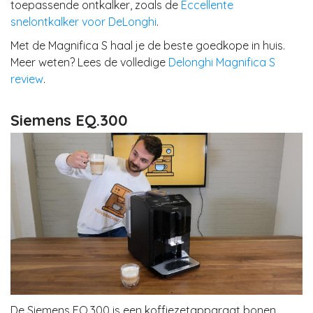
toepassende ontkalker, zoals de
Eccellente
snelontkalker voor DeLonghi
.
Met de Magnifica S haal je de beste goedkope in huis.
Meer weten? Lees de volledige
Delonghi Magnifica S
review
.
Siemens EQ.300
De Siemens EQ.300 is een koffiezetapparaat bonen