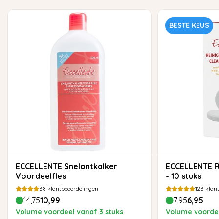
BESTE KEUS
ECCELLENTE Snelontkalker
ECCELLENTE Reinigingstabletten
Voordeelfles
- 10 stuks
38
klantbeoordelingen
123
klant
14,75
10,99
7,95
6,95
Volume voordeel vanaf 3 stuks
Volume voordee