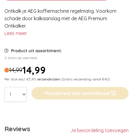
Ontkalk je AEG koffiemachine regelmatig. Voorkom
schade door kalkaanslag met de AEG Premium
Ontkalker.
Lees meer
Product uit assortiment.
0 stuks op voorraad
14,99
14,99
Per stuk excl. €5,95
verzendkosten
(Gratis verzending vanaf €40)
Momenteel niet beschikbaar
Reviews
Je beoordeling toevoegen