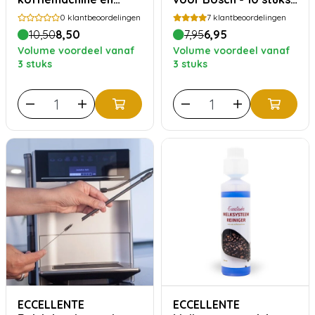
stoomoven
TCZ8001 | TCZ6001
0
klantbeoordelingen
7
klantbeoordelingen
10,50
8,50
7,95
6,95
Volume voordeel vanaf
Volume voordeel vanaf
3 stuks
3 stuks
ECCELLENTE
ECCELLENTE