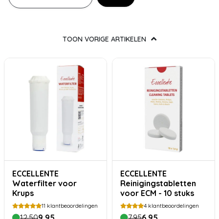
TOON VORIGE ARTIKELEN
ECCELLENTE
ECCELLENTE
Waterfilter voor
Reinigingstabletten
Krups
voor ECM - 10 stuks
11
klantbeoordelingen
4
klantbeoordelingen
12,50
9,95
7,95
6,95