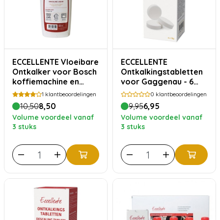
ECCELLENTE Vloeibare
ECCELLENTE
Ontkalker voor Bosch
Ontkalkingstabletten
koffiemachine en
voor Gaggenau - 6
stoomoven
stuks
1
klantbeoordelingen
0
klantbeoordelingen
10,50
8,50
9,95
6,95
Volume voordeel vanaf
Volume voordeel vanaf
3 stuks
3 stuks