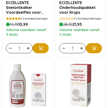
ECCELLENTE
ECCELLENTE
Snelontkalker
Onderhoudspakket
Voordeelfles voor
voor Krups
Siemens Bosch
6
klantbeoordelingen
0
klantbeoordelingen
14,75
10,99
28,40
21,95
Volume voordeel vanaf
Volume voordeel vanaf
3 stuks
2 stuks