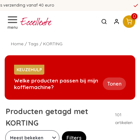
365 dagen bedenktijd!
0
menu
Home
/
Tags
/
KORTING
KEUZEHULP
Welke producten passen bij mijn
Tonen
koffiemachine?
Producten getagd met
101
KORTING
artikelen
Filters