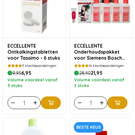
ECCELLENTE
ECCELLENTE
Ontkalkingstabletten
Onderhoudspakket
voor Tassimo - 6 stuks
voor Siemens Bosch
Krups Miele
3
klantbeoordelingen
16
klantbeoordelingen
9,95
6,95
28,40
21,95
Volume voordeel vanaf
Volume voordeel vanaf
3 stuks
2 stuks
BESTE KEUS