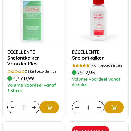
ECCELLENTE
ECCELLENTE
Snelontkalker
Snelontkalker
Voordeelfles -
1
klantbeoordelingen
Melkzuur
0
klantbeoordelingen
3,50
2,95
14,75
10,99
Volume voordeel vanaf
6 stuks
Volume voordeel vanaf
3 stuks