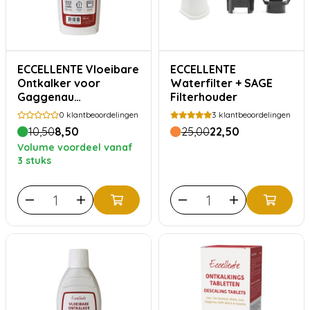
ECCELLENTE Vloeibare
ECCELLENTE
Ontkalker voor
Waterfilter + SAGE
Gaggenau
Filterhouder
koffiemachine en
0
klantbeoordelingen
3
klantbeoordelingen
stoomoven
10,50
8,50
25,00
22,50
Volume voordeel vanaf
3 stuks