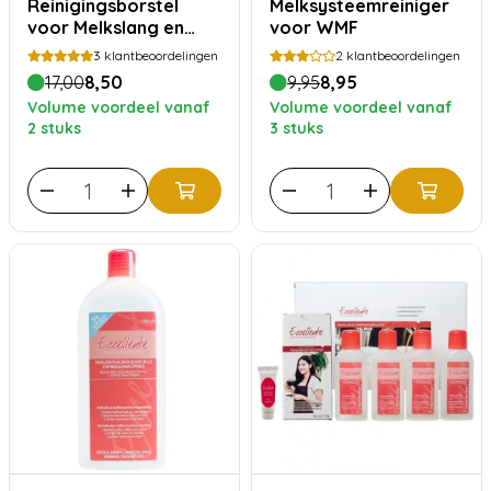
Reinigingsborstel
Melksysteemreiniger
voor Melkslang en
voor WMF
Buisjes - 1+1 gratis
3
klantbeoordelingen
2
klantbeoordelingen
17,00
8,50
9,95
8,95
Volume voordeel vanaf
Volume voordeel vanaf
2 stuks
3 stuks