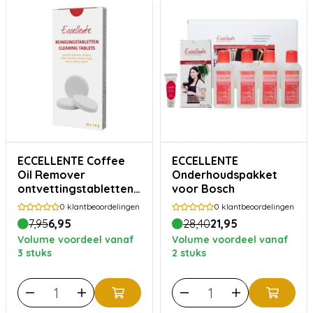
ECCELLENTE Coffee
ECCELLENTE
Oil Remover
Onderhoudspakket
ontvettingstabletten
voor Bosch
voor Philips Saeco - 10
0
klantbeoordelingen
0
klantbeoordelingen
stuks
7,95
6,95
28,40
21,95
Volume voordeel vanaf
Volume voordeel vanaf
3 stuks
2 stuks