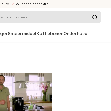
0 euro
365 dagen bedenktijd!
iger
Smeermiddel
Koffiebonen
Onderhoud