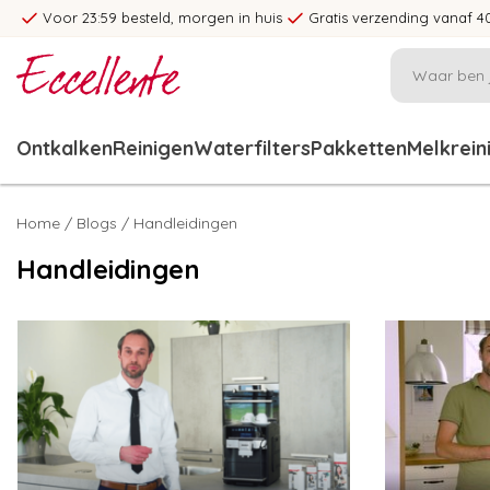
Voor 23:59 besteld, morgen in huis
Gratis verzending vanaf 4
Ontkalken
Reinigen
Waterfilters
Pakketten
Melkrein
Home
/
Blogs
/ Handleidingen
Handleidingen