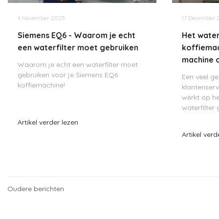
4 November 2025
17 December 
Siemens EQ6 - Waarom je echt
Het water
een waterfilter moet gebruiken
koffiemac
machine 
Waarom je echt een waterfilter moet
gebruiken voor je Siemens EQ6
Een veel g
koffiemachine!
klantenserv
werkt op h
waterfilter 
ik je uit ho
Artikel verder lezen
verhelpen! 
Artikel verd
omdat er lu
Oudere berichten