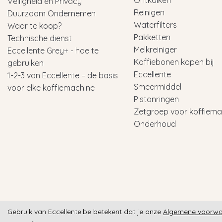
Ontkalken
Veiligheid en Privacy
Reinigen
Duurzaam Ondernemen
Waterfilters
Waar te koop?
Pakketten
Technische dienst
Melkreiniger
Eccellente Grey+ - hoe te
Koffiebonen kopen bij
gebruiken
Eccellente
1-2-3 van Eccellente – de basis
Smeermiddel
voor elke koffiemachine
Pistonringen
Zetgroep voor koffiema
Onderhoud
Gebruik van Eccellente.be betekent dat je onze
Algemene voorw