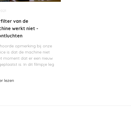
2021
filter van de
hine werkt niet -
ontluchten
ehoorde opmerking bij onze
ice is dat de machine niet
et moment dat er een nieuw
geplaatst is. In dit filmpje leg
e je dit probleem kan
In het kort komt deze storing
er lezen
cht in de wa