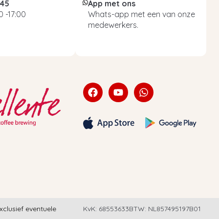
045
App met ons
 -17:00
Whats-app met een van onze
medewerkers.
exclusief eventuele
KvK: 68553633
BTW: NL857495197B01